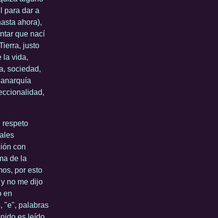
l para dar a
asta ahora),
ntar que nací
ierra, justo
 la vida,
a, sociedad,
 anarquía
seccionalidad,
 respeto
cales
ción con
ma de la
os, por esto
y no me dijo
o en
, "e", palabras
onido es leído