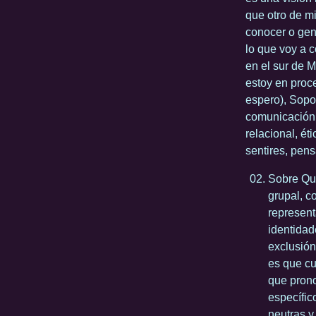
que otro de m
conocer o gen
lo que voy a c
en el sur de M
estoy en proce
espero), Sopor
comunicación, 
relacional, ét
sentires, pens
Sobre Que
grupal, c
represent
identidad
exclusión
es que cu
que prono
específic
neutras y