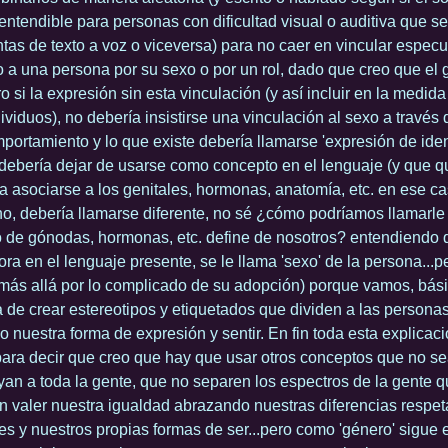
entendible para personas con dificultad visual o auditiva que 
tas de texto a voz o viceversa) para no caer en vincular espec
 a una persona por su sexo o por un rol, dado que creo que el
o si la expresión sin esta vinculación (y así incluir en la medida
ividuos), no debería insistirse una vinculación al sexo a través
mportamiento y lo que existe debería llamarse 'expresión de iden
debería dejar de usarse como concepto en el lenguaje (y que q
a asociarse a los genitales, hormonas, anatomía, etc. en ese ca
, debería llamarse diferente, no sé ¿cómo podríamos llamarle 
o de gónodas, hormonas, etc. define de nosotros? entendiendo
ora en el lenguaje presente, se le llama 'sexo' de la persona...p
más allá por lo complicado de su adopción) porque vamos, bás
 de crear estereotipos y etiquetados que dividen a las persona
do nuestra forma de expresión y sentir. En fin toda esta explicac
ara decir que creo que hay que usar otros conceptos que no se
yan a toda la gente, que no separen los espectros de la gente q
 valer nuestra igualdad abrazando nuestras diferencias respe
es y nuestros propias formas de ser...pero como 'género' sigue 