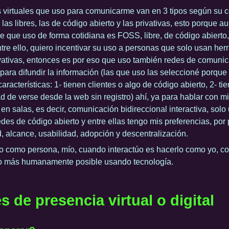
 virtuales que uso para comunicarme van en 3 tipos según su c
, las libres, las de código abierto y las privativas, esto porque 
re que uso de forma cotidiana es FOSS, libre, de código abierto,
tre ello, quiero incentivar su uso a personas que solo usan her
vativas, entonces es por eso que uso también redes de comuni
, para difundir la información (las que uso las seleccioné porque
aracterísticas: 1- tienen clientes o algo de código abierto, 2- ti
ad de verse desde la web sin registro) ahí, ya para hablar con m
r en salas, es decir, comunicación bidireccional interactiva, solo
redes de código abierto y entre ellas tengo mis preferencias, por 
, alcance, usabilidad, adopción y descentralización.
vo como persona, mío, cuando interactúo es hacerlo como yo, c
lo más humanamente posible usando tecnología.
 de presencia virtual o digital