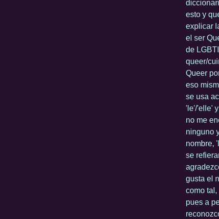
diccionar
esto y qu
explicar 
el ser Qu
de LGBTIQ
queer/cui
Queer por
eso mism
se usa act
'le'/'elle
no me enc
ninguno y
nombre, '
se refier
agradezco
gusta el 
como tal,
pues a pe
reconozco