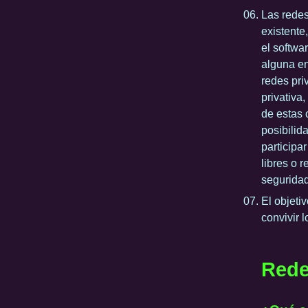
Las redes
existente
el softwa
alguna en
redes pri
privativa
de estas c
posibilid
participa
libres o 
seguridad
El objeti
convivir 
Redes