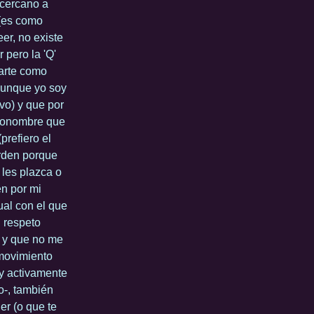
 cercano a
 (es como
er, no existe
 pero la 'Q'
carte como
 aunque yo soy
vo) y que por
pronombre que
(prefiero el
 orden porque
 les plazca o
n por mi
ual con el que
n respeto
é y que no me
 movimiento
 y activamente
o-, también
er (o que te