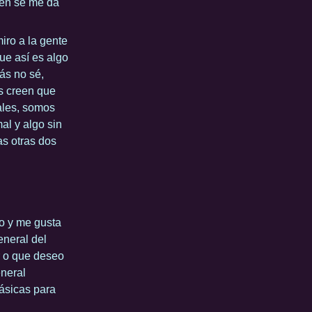
ién se me da
iro a la gente
ue así es algo
ás no sé,
os creen que
ales, somos
al y algo sin
as otras dos
o y me gusta
eneral del
r o que deseo
eneral
básicas para