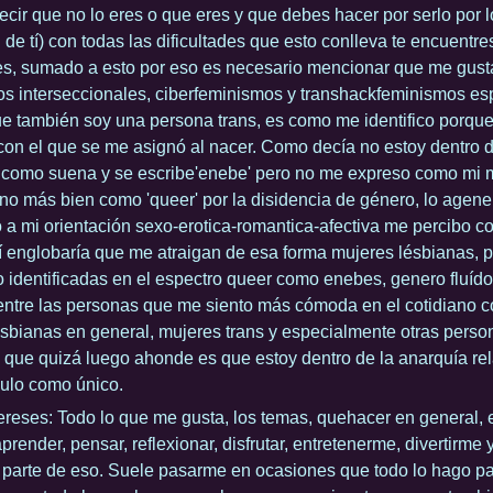
ecir que no lo eres o que eres y que debes hacer por serlo por 
n de tí) con todas las dificultades que esto conlleva te encuentr
s, sumado a esto por eso es necesario mencionar que me gust
s interseccionales, ciberfeminismos y transhackfeminismos es
e también soy una persona trans, es como me identifico porqu
con el que se me asignó al nacer. Como decía no estoy dentro d
 como suena y se escribe'enebe' pero no me expreso como mi
ino más bien como 'queer' por la disidencia de género, lo agener
 a mi orientación sexo-erotica-romantica-afectiva me percibo co
 englobaría que me atraigan de esa forma mujeres lésbianas, 
 identificadas en el espectro queer como enebes, genero fluído 
tre las personas que me siento más cómoda en el cotidiano c
ésbianas en general, mujeres trans y especialmente otras perso
 que quizá luego ahonde es que estoy dentro de la anarquía rel
ulo como único.
ereses: Todo lo que me gusta, los temas, quehacer en general,
prender, pensar, reflexionar, disfrutar, entretenerme, divertirme 
 parte de eso. Suele pasarme en ocasiones que todo lo hago pa