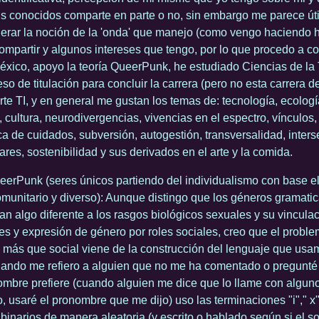
is conocidos comparte en parte o no, sin embargo me parece úti
erar la noción de la 'onda' que manejo (como vengo haciendo h
ompartir y algunos intereses que tengo, por lo que procedo a co
éxico, apoyo la teoría QueerPunk, he estudiado Ciencias de la T
so de titulación para concluir la carrera (pero no esta carrera de
te TI, y en general me gustan los temas de: tecnología, ecologí
cultura, neurodivergencias, vivencias en el espectro, vínculos,
ica de cuidados, subversión, autogestión, transversalidad, inter
ares, sostenibilidad y sus derivados en el arte y la comida.
erPunk (seres únicos partiendo del individualismo con base el
omunitario y diverso): Aunque distingo que los géneros gramati
an algo diferente a los rasgos biológicos sexuales y su vincula
es y expresión de género por roles sociales, creo que el proble
 más que social viene de la construcción del lenguaje que usam
ando me refiero a alguien que no me ha comentado o pregunté 
mbre prefiere (cuando alguien me dice que lo llame con algun
o, usaré el pronombre que me dijo) uso las terminaciones "i"," x"
 binarios de manera aleatoria (y escrito o hablado según si el s