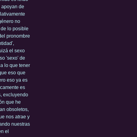
se apoyan de
ulativamente
 género no
 de lo posible
 del pronombre
tidad',
uizá el sexo
so 'sexo' de
a lo que tener
 que eso que
ero eso ya es
icamente es
s, excluyendo
ión que he
an obsoletos,
ue nos atrae y
tando nuestras
en el