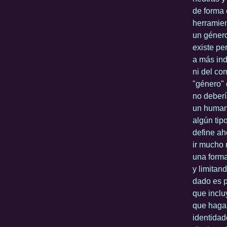
de forma 
herramien
un género
existe per
a más ind
ni del co
"género" 
no deberí
un humano
algún tip
define ah
ir mucho 
una forma
y limitan
dado es p
que inclu
que hagan
identidad