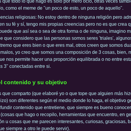
 que todo lo que hago es solo por mero ocio, otras veces tamb
o, como el meme de "un poco de esto, un poco de aquello".
encias religiosas: No estoy dentro de ninguna religión pero adm
en su fé y sí, tengo mis propias creencias pero no es que crea q
puede que así sea o sea de otra forma o de ninguna, imagino m
e que considero que las personas somos seres 'triales', algun
tremo que eres bien o que eres mal, otros creen que somos du
malos, yo creo que somos una composición de 3 cosas, bien, m
e nos permite hacer una proporción equilibrada o no entre est
as 3" conectadas entre si.
l contenido y su objetivo
 que comparto (que elaboré yo o que tope que alguien más hiz
izo) son diferentes según el medio donde lo haga, el objetivo g
ifundir contenido que entretiene, que siempre es bueno conoce
 (cosas que hago o recopilo, herramientas que encuentro, en g
ón u cosas que me parecen interesantes, curiosas, graciosas, 
ue siempre a otro le puede servir).