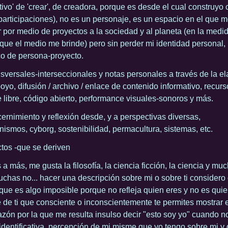
ativo' de 'crear', de creadora, porque es desde el cual construy
articipaciones), no es un personaje, es un espacio en el que 
r por medio de proyectos a la sociedad y al planeta (en la medi
que el medio me brinde) pero sin perder mi identidad personal, 
o de persona-proyecto.
nsversales-interseccionales y notas personales a través de la e
poyo, difusión / archivo / enlace de contenido informativo, rec
 libre, código abierto, performance visuales-sonoros y más.
scernimiento y reflexión desde, y a perspectivas diversas,
ismos, cyborg, sostenibilidad, permacultura, sistemas, etc.
ctos -que se deriven
 más, me gusta la filosofía, la ciencia ficción, la ciencia y mu
chas no... hacer una descripción sobre mi o sobre ti considero
que es algo imposible porque no refleja quien eres y no es quie
e de ti que consciente o inconscientemente te permites mostrar 
azón por la que me resulta insulso decir "esto soy yo" cuando no
 identificativa, percepción de mi misme que yo tengo sobre mi y