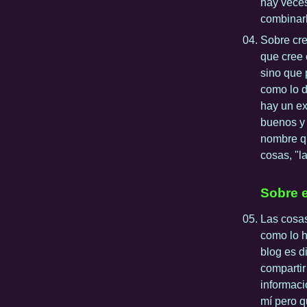
hay veces
combinarl
Sobre cre
que cree 
sino que 
como lo d
hay un ex
buenos y 
nombre qu
cosas, "l
Sobre e
Las cosas
como lo h
blog es d
compartir
informaci
mí pero q