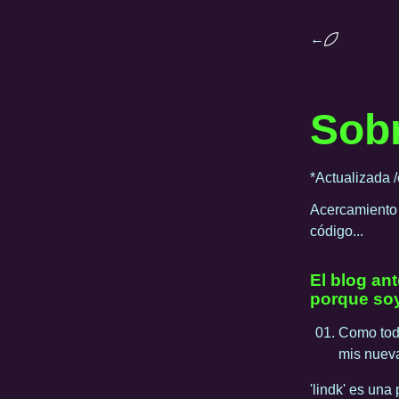
←
Sob
*Actualizada 
Acercamiento r
código...
El blog an
porque soy 
Como todo
mis nueva
'lindk' es una