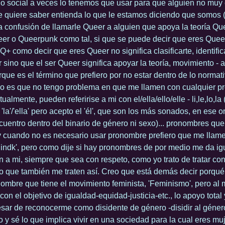
io social a veces lo tenemos que usar para que alguien no muy
e quiere saber entienda lo que le estamos diciendo que somos
la confusión de llamarle Queer a alguien que apoya la teoría Que
eer o Queerpunk como tal, si que se puede decir que eres Queer
+ como decir que eres Queer no significa clasificarte, identifi
r sino que el ser Queer significa apoyar la teoría, movimiento -
que es el término que prefiero por no estar dentro de lo normati
o es que no tengo problema en que me llamen con cualquier 
ualmente, pueden referirise a mi con el/ella/ello/elle - li,le,lo,la 
' y 'la'/'ella' pero acepto el 'él', que son los más sonados, en ese
uentro dentro del binario de género ni sexo)... pronombres que
 cuando no es necesario usar pronombre prefiero que me llame
lindk', pero como dije si hay pronombres de por medio me da ig
an a mi, siempre que sea con respeto, como yo trato de tratar co
 que también me traten así. Creo que está demás decir porqu
nombre que tiene el movimiento feminista, 'Feminismo', pero al
 con el objetivo de igualdad-equidad-justicia-etc., lo apoyo total
sar de reconocerme como disidente de género -disidir al géner
 y sé lo que implica vivir en una sociedad para la cual eres muj