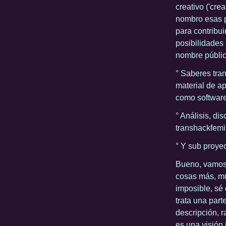
creativo ('cre
nombro esas p
para contribui
posibilidades 
nombre públic
° Saberes tra
material de a
como software
° Análisis, di
transhackfemin
° Y sub proye
Bueno, vamos a
cosas más, mu
imposible, sé 
trata una part
descripción, r
es una visión