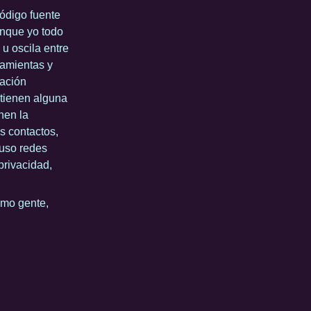
ódigo fuente
aunque yo todo
 u oscila entre
ramientas y
cación
 tienen alguna
enen la
is contactos,
 uso redes
privacidad,
omo gente,