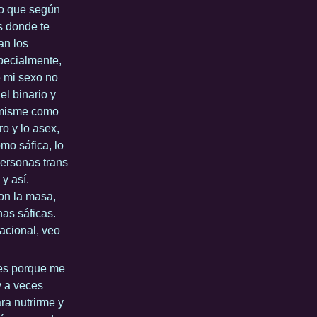
lo que según
es donde te
an los
pecialmente,
e mi sexo no
el binario y
 misme como
o y lo asex,
mo sáfica, lo
personas trans
y así.
on la masa,
nas sáficas.
acional, veo
 es porque me
y a veces
ra nutrirme y