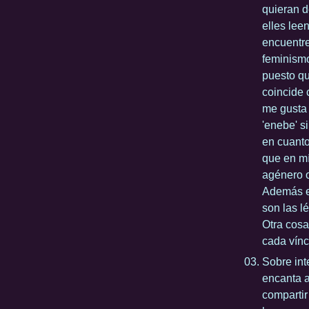
quieran d
elles lee
encuentre
feminismo
puesto qu
coincide 
me gusta
'enebe' s
en cuanto
que en mí
agénero o
Además en
son las l
Otra cosa
cada vínc
Sobre int
encanta a
compartir