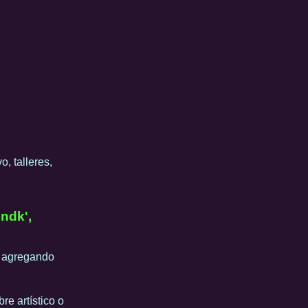
o, talleres,
indk',
y agregando
re artístico o