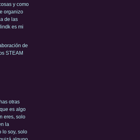
o cosas y como
me organizo
da de las
lindk es mi
laboración de
ursos STEAM
chas otras
 que es algo
n eres, solo
en la
 lo soy, solo
 quizá alguno